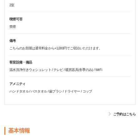
2室
喫煙可否
禁煙
備考
こちらのお部屋は通常料金から+1,000円でご宿泊いただけます。
客室設備・備品
温水洗浄付きウォシュレット / テレビ / 暖房器具(冬季のみ) / Wi-Fi
アメニティ
ハンドタオル / バスタオル / 歯ブラシ / ドライヤー / コップ
ご予約はこちら
基本情報