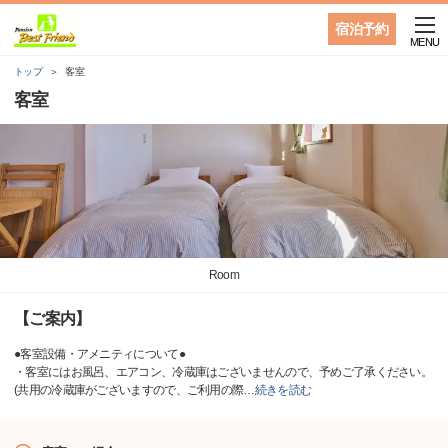
宿泊予約
MENU
トップ
客室
客室
Room
【ご案内】
●客室設備・アメニティについて●
・客室にはお風呂、エアコン、冷蔵庫はございませんので、予めご了承ください。
(共用の冷蔵庫がございますので、ご利用の際
…
続きを読む