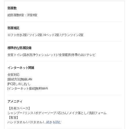
部屋数
総部屋数8室：洋室8室
部屋補足
ロフト付き2室 / ツイン2室 / 4ベッド2室 / グランツイン2室
標準的な部屋設備
全室トイレ(温水洗浄ウォシュレット) / 全室暖房(冬季のみ) / テレビ
インターネット関連
全室対応
[接続方法]無線LAN
[PC貸し出し]なし
[インターネット接続]無料Wi-Fi
アメニティ
【共有スペース】
シャンプー / リンス / ボディーソープ / 石けん / メイク落とし / 洗顔フォーム
【客室】
ハンドタオル / バスタオル /
…
続きを読む