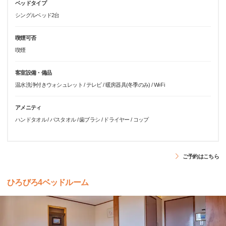
ベッドタイプ
シングルベッド2台
喫煙可否
喫煙
客室設備・備品
温水洗浄付きウォシュレット / テレビ / 暖房器具(冬季のみ) / Wi-Fi
アメニティ
ハンドタオル / バスタオル / 歯ブラシ / ドライヤー / コップ
ご予約はこちら
ひろびろ4ベッドルーム