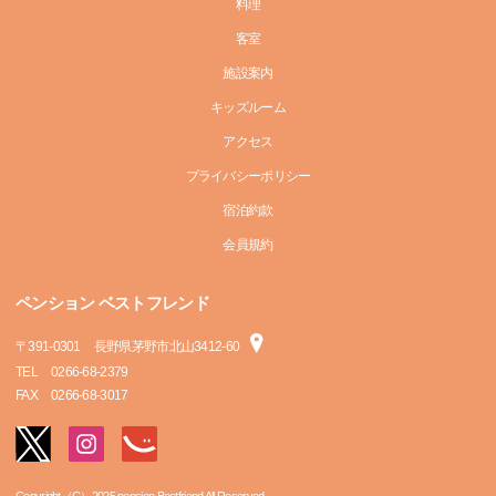
料理
客室
施設案内
キッズルーム
アクセス
プライバシーポリシー
宿泊約款
会員規約
ペンション ベストフレンド
〒
391-0301
長野県茅野市北山3412-60
TEL
0266-68-2379
FAX
0266-68-3017