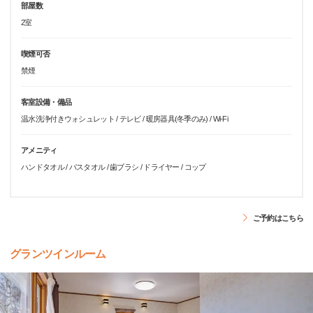
部屋数
2室
喫煙可否
禁煙
客室設備・備品
温水洗浄付きウォシュレット / テレビ / 暖房器具(冬季のみ) / Wi-Fi
アメニティ
ハンドタオル / バスタオル / 歯ブラシ / ドライヤー / コップ
ご予約はこちら
グランツインルーム